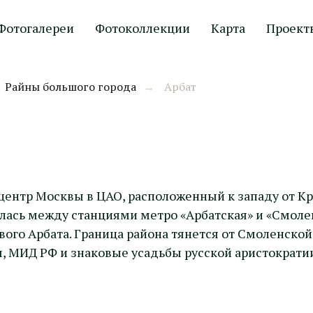
Фотогалереи
Фотоколлекции
Карта
Проект
Райны большого города
Арбат
→
центр Москвы в ЦАО, расположенный к западу от Кр
ась между станциями метро «Арбатская» и «Смолен
вого Арбата. Граница района тянется от Смоленско
, МИД РФ и знаковые усадьбы русской аристократи