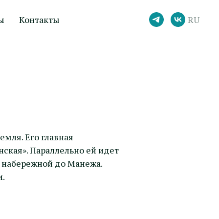
ы
Контакты
RU
емля. Его главная
ская». Параллельно ей идет
й набережной до Манежа.
и.