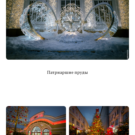
Патриаршие пруды